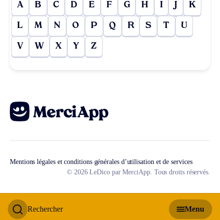
A
B
C
D
E
F
G
H
I
J
K
L
M
N
O
P
Q
R
S
T
U
V
W
X
Y
Z
Mentions légales et conditions générales d’utilisation et de services
© 2026 LeDico par MerciApp. Tous droits réservés.
Rechercher
Menu