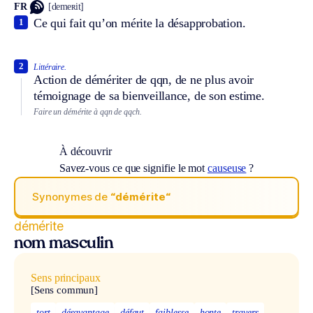
FR
[demeʀit]
Ce qui fait qu’on mérite la désapprobation.
1
2
Littéraire.
Action de démériter de qqn, de ne plus avoir
témoignage de sa bienveillance, de son estime.
Faire un démérite à qqn de qqch.
À découvrir
Savez-vous ce que signifie le mot
causeuse
?
Synonymes de
“démérite“
démérite
nom masculin
Sens principaux
[Sens commun]
tort
désavantage
défaut
faiblesse
honte
travers