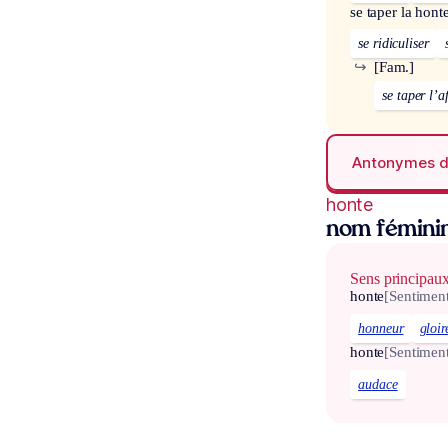
se taper la hont
se ridiculiser
↪
[Fam.]
se taper l’a
Antonymes 
honte
nom fémini
Sens principau
honte
[Sentiment
honneur
gloir
honte
[Sentimen
audace