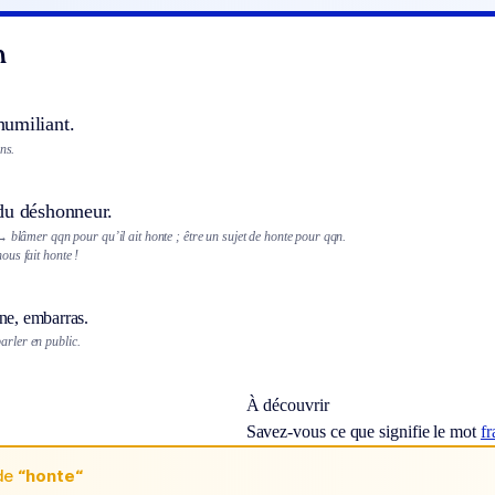
n
umiliant.
ns.
du déshonneur.
 blâmer qqn pour qu’il ait honte ; être un sujet de honte pour qqn.
us fait honte !
ne, embarras.
arler en public.
À découvrir
Savez-vous ce que signifie le mot
f
de
“honte“