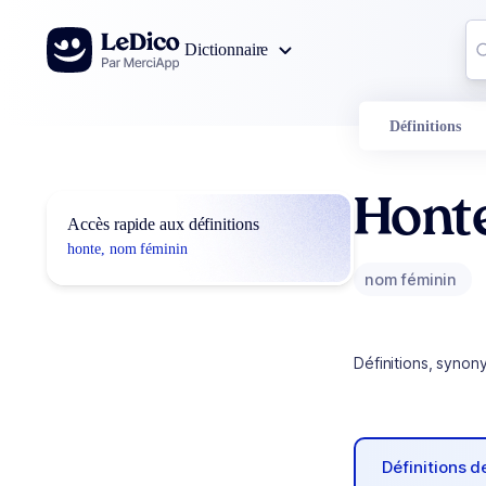
Aller au contenu
Co
Dictionnaire
0
r
Définitions
Hont
Accès rapide aux définitions
honte, nom féminin
nom féminin
Définitions, synon
Définitions 