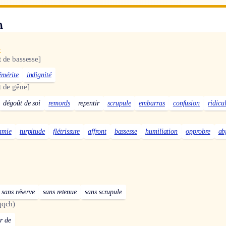
n
x
 de bassesse]
émérite
indignité
t de gêne]
dégoût de soi
remords
repentir
scrupule
embarras
confusion
ridicu
amie
turpitude
flétrissure
affront
bassesse
humiliation
opprobre
ab
sans réserve
sans retenue
sans scrupule
qqch)
r de