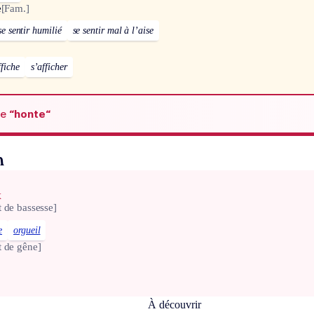
e
[Fam.]
se sentir humilié
se sentir mal à l’aise
ffiche
s’afficher
de
“honte“
n
x
 de bassesse]
e
orgueil
t de gêne]
À découvrir