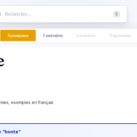
mmencez à chercher un mot dans le dictionnaire :
S
esults found.
Synonymes
Contraires
Locutions
Expressions
e
ymes, exemples en français
de
“honte“