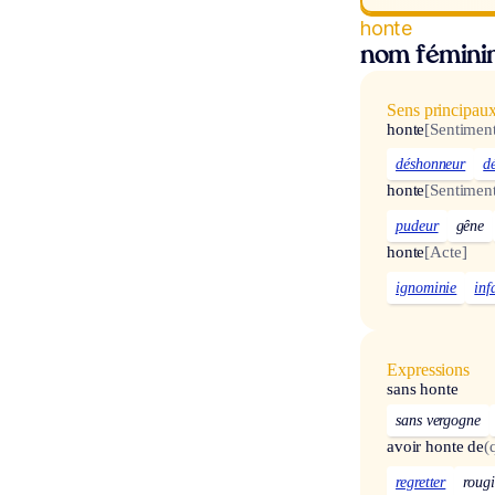
honte
nom fémini
Sens principau
honte
[Sentiment
déshonneur
d
honte
[Sentimen
pudeur
gêne
honte
[Acte]
ignominie
inf
Expressions
sans honte
sans vergogne
avoir honte de
(
regretter
rougi