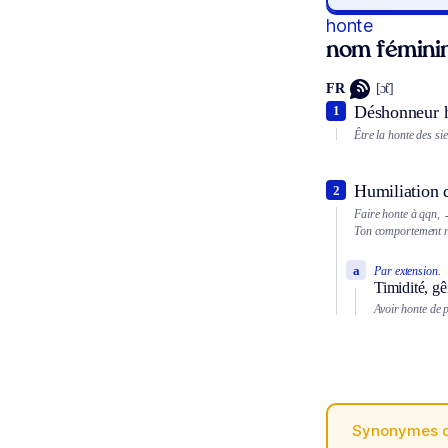
honte
nom fémini
FR
[ɔ̃t]
Déshonneur h
1
Être la honte des sie
Humiliation 
2
Faire honte à qqn,
→
Ton comportement no
a
Par extension.
Timidité, gê
Avoir honte de p
Synonymes 