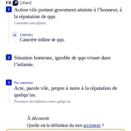
FR
[ɛ̃fami]
Action vile portant gravement atteinte à l’honneur, à
1
la réputation de qqn.
Commettre une infamie.
a
Littéraire.
Caractère infâme de qqn.
Situation honteuse, ignoble de qqn vivant dans
2
l’infamie.
3
Par extension.
Acte, parole vile, propre à nuire à la réputation de
quelqu’un.
Prononcer des infamies contre quelqu’un.
À découvrir
Quelle est la définition du mot
accenteur
?