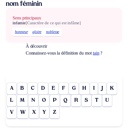
nom féminin
Sens principaux
infamie
[Caractère de ce qui est infâme]
honneur
gloire
noblesse
À découvrir
Connaissez-vous la définition du mot
tain
?
A
B
C
D
E
F
G
H
I
J
K
L
M
N
O
P
Q
R
S
T
U
V
W
X
Y
Z