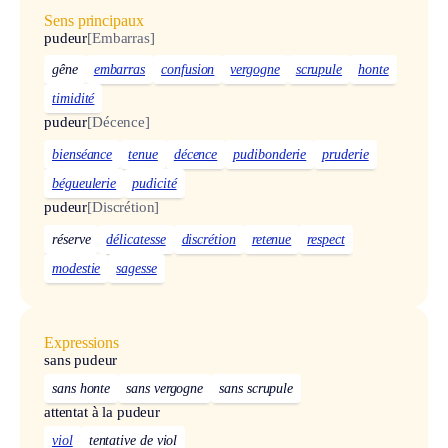
Sens principaux
pudeur
[Embarras]
gêne
embarras
confusion
vergogne
scrupule
honte
timidité
pudeur
[Décence]
bienséance
tenue
décence
pudibonderie
pruderie
bégueulerie
pudicité
pudeur
[Discrétion]
réserve
délicatesse
discrétion
retenue
respect
modestie
sagesse
Expressions
sans pudeur
sans honte
sans vergogne
sans scrupule
attentat à la pudeur
viol
tentative de viol