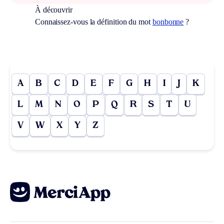
À découvrir
Connaissez-vous la définition du mot
bonbonne
?
A
B
C
D
E
F
G
H
I
J
K
L
M
N
O
P
Q
R
S
T
U
V
W
X
Y
Z