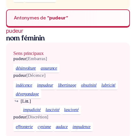
Antonymes de
“pudeur“
pudeur
nom féminin
Sens principaux
pudeur
[Embarras]
désinvolture
assurance
pudeur
[Décence]
indécence
impudeur
libertinage
obscénité
lubricité
dévergondage
↪
[Litt.]
impudicité
lascivité
lasciveté
pudeur
[Discrétion]
effronterie
cynisme
audace
impudence