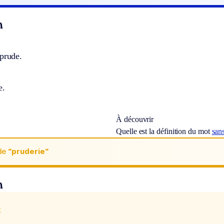
n
 prude.
e.
À découvrir
Quelle est la définition du mot
san
de
“pruderie“
n
x