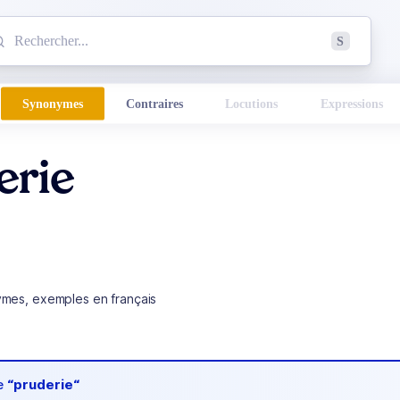
mmencez à chercher un mot dans le dictionnaire :
S
esults found.
Synonymes
Contraires
Locutions
Expressions
erie
ymes, exemples en français
de
“pruderie“