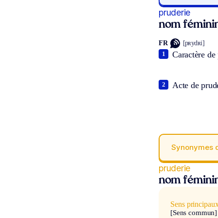
pruderie
nom fémini
FR
[pʀydʀi]
Caractère de
1
Acte de prud
2
Synonymes 
pruderie
nom fémini
Sens principau
[Sens commun]