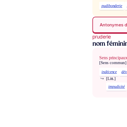
pudibonderie
Antonymes 
pruderie
nom fémini
Sens principau
[Sens commun]
indécence
dév
↪
[Litt.]
impudicité