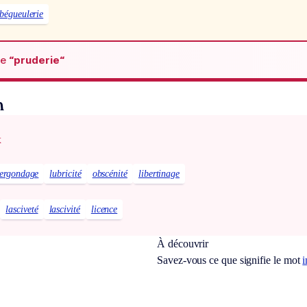
bégueulerie
de
“pruderie“
n
x
ergondage
lubricité
obscénité
libertinage
lasciveté
lascivité
licence
À découvrir
Savez-vous ce que signifie le mot