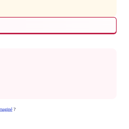
imaginé
?