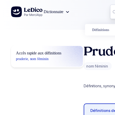
Aller au contenu
Co
Dictionnaire
0
r
Définitions
Prud
Accès rapide aux définitions
pruderie, nom féminin
nom féminin
Définitions, synon
Définitions 