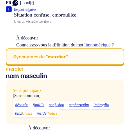
FR
[mɛʀdje]
1
Emploi vulgaire.
Situation confuse, embrouillée.
C’est un véritable merdier !
À découvrir
Connaissez-vous la définition du mot
limnométrique
?
Synonymes de
“merdier“
merdier
nom masculin
Sens principaux
[Sens commun]
désordre
fouillis
confusion
capharnaüm
imbroglio
binz
[Fam.]
merde
[Vulg.]
À découvrir