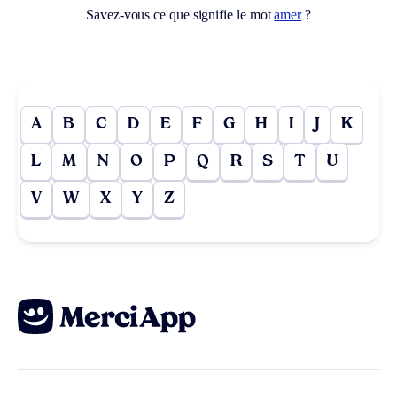
Savez-vous ce que signifie le mot
amer
?
A
B
C
D
E
F
G
H
I
J
K
L
M
N
O
P
Q
R
S
T
U
V
W
X
Y
Z