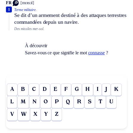
FR
[mɛʀsɔl]
1
Terme militaire.
Se dit d’un armement destiné à des attaques terrestres
commandées depuis un navire.
Des missiles mer-sol.
À découvrir
Savez-vous ce que signifie le mot
connasse
?
A
B
C
D
E
F
G
H
I
J
K
L
M
N
O
P
Q
R
S
T
U
V
W
X
Y
Z