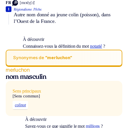
FR
[mɛʀlyʃɔ̃]
1
Régionalisme.
Pêche.
Autre nom donné au jeune colin (poisson), dans
l’Ouest de la France.
À découvrir
Connaissez-vous la définition du mot
notarié
?
Synonymes de
“merluchon“
merluchon
nom masculin
Sens principaux
[Sens commun]
colinot
À découvrir
Savez-vous ce que signifie le mot
millions
?