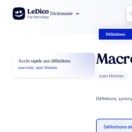
Aller au contenu
Co
Dictionnaire
0
r
Définitions
Macr
Accès rapide aux définitions
macronie, nom féminin
nom féminin
Définitions, synon
Définitions 