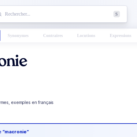
mmencez à chercher un mot dans le dictionnaire :
S
esults found.
Synonymes
Contraires
Locutions
Expressions
onie
ymes, exemples en français
de
“macronie“