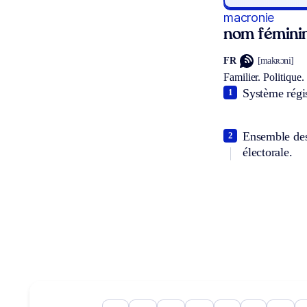
macronie
nom fémini
FR
[makʀɔni]
Familier.
Politique.
Système régi
1
Ensemble des
2
électorale.