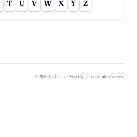
T
U
V
W
X
Y
Z
© 2026 LeDico par MerciApp. Tous droits réservés.