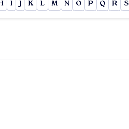
H
I
J
K
L
M
N
O
P
Q
R
S