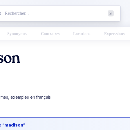
mmencez à chercher un mot dans le dictionnaire :
S
esults found.
Synonymes
Contraires
Locutions
Expressions
son
ymes, exemples en français
de
“madison“