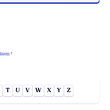
brayer
?
T
U
V
W
X
Y
Z