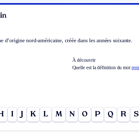
in
e d’origine nord-américaine, créée dans les années soixante.
À découvrir
Quelle est la définition du mot
rem
H
I
J
K
L
M
N
O
P
Q
R
S