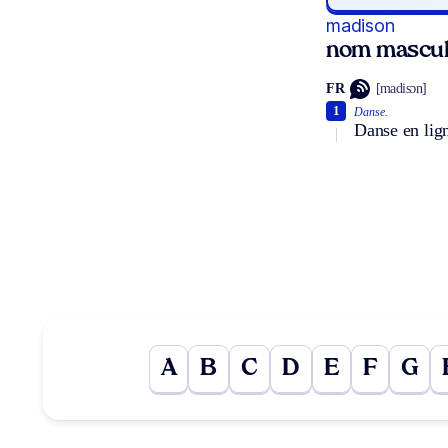
madison
nom mascul
FR
[madisɔn]
1
Danse.
Danse en lign
A
B
C
D
E
F
G