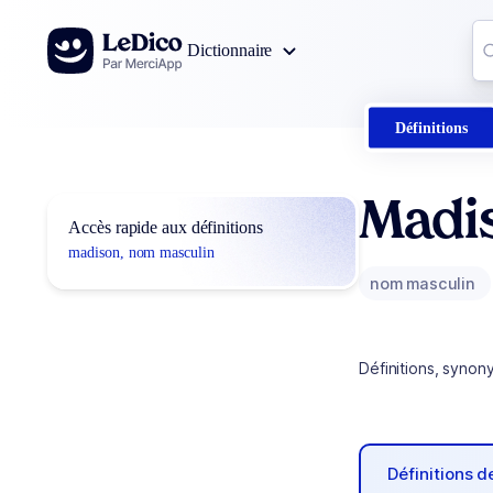
Aller au contenu
Co
Dictionnaire
0
r
Définitions
Madi
Accès rapide aux définitions
madison, nom masculin
nom masculin
Définitions, synon
Définitions 