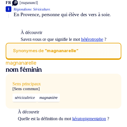
FR
[maɲanaʀɛl]
1
Régionalisme.
Sériciculture.
En Provence, personne qui élève des vers à soie.
À découvrir
Savez-vous ce que signifie le mot
hétérotrophe
?
Synonymes de
“magnanarelle“
magnanarelle
nom féminin
Sens principaux
[Sens commun]
séricicultrice
magnanière
À découvrir
Quelle est la définition du mot
kératopigmentation
?