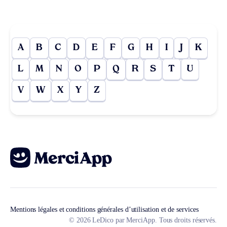
A
B
C
D
E
F
G
H
I
J
K
L
M
N
O
P
Q
R
S
T
U
V
W
X
Y
Z
Mentions légales et conditions générales d’utilisation et de services
© 2026 LeDico par MerciApp. Tous droits réservés.