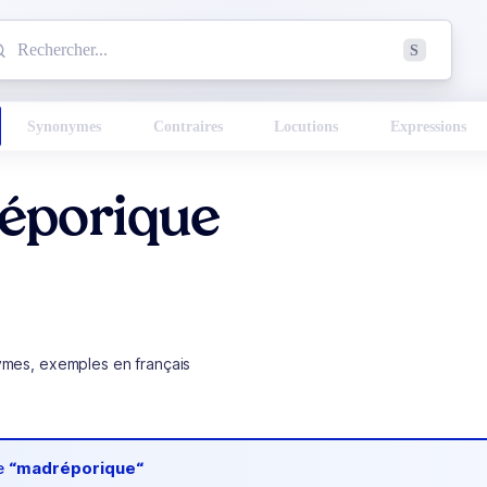
mmencez à chercher un mot dans le dictionnaire :
S
esults found.
Synonymes
Contraires
Locutions
Expressions
éporique
ymes, exemples en français
de
“madréporique“