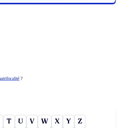
atrifocalité
?
T
U
V
W
X
Y
Z