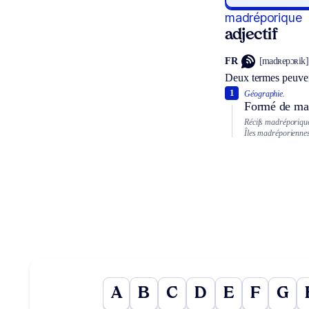
madréporique
adjectif
FR
[madʀepɔʀik]
Deux termes peuven
1
Géographie.
Formé de ma
Récifs madréporiqu
Îles madréporiennes
A
B
C
D
E
F
G