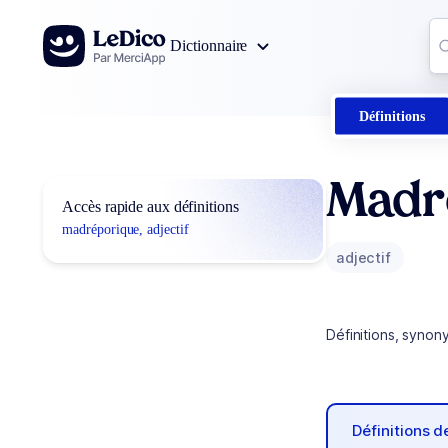
Aller au contenu
Co
Dictionnaire
0
r
Définitions
Madr
Accès rapide aux définitions
madréporique, adjectif
adjectif
Définitions, synon
Définitions 