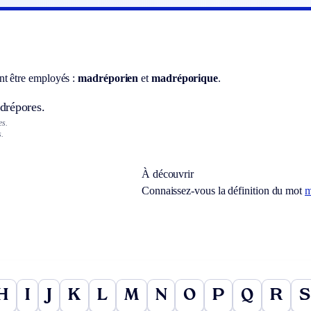
t être employés :
madréporien
et
madréporique
.
drépores.
es.
.
À découvrir
Connaissez-vous la définition du mot
m
H
I
J
K
L
M
N
O
P
Q
R
S