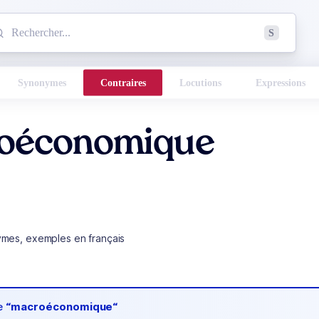
mmencez à chercher un mot dans le dictionnaire :
S
esults found.
Synonymes
Contraires
Locutions
Expressions
oéconomique
ymes, exemples en français
de
“macroéconomique“