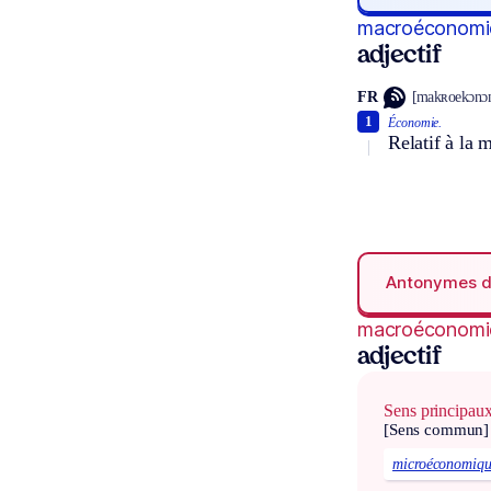
macroéconomi
adjectif
FR
[makʀoekɔnɔ
1
Économie.
Relatif à la
Antonymes 
macroéconomi
adjectif
Sens principau
[Sens commun]
microéconomiq