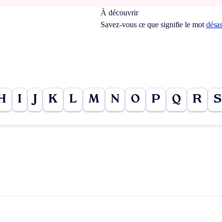
À découvrir
Savez-vous ce que signifie le mot
désa
H
I
J
K
L
M
N
O
P
Q
R
S