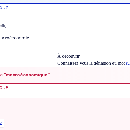
que
mik]
 macroéconomie.
À découvrir
Connaissez-vous la définition du mot
su
de
“macroéconomique“
que
x
ue