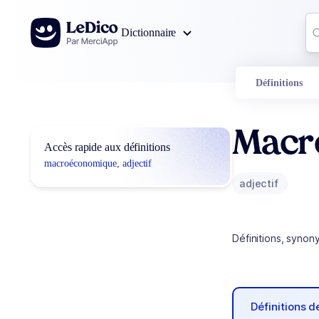
Aller au contenu
Co
Dictionnaire
0
r
Définitions
Macr
Accès rapide aux définitions
macroéconomique, adjectif
adjectif
Définitions, synon
Définitions 