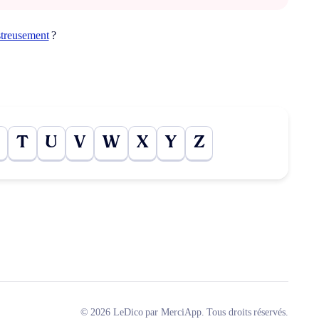
streusement
?
T
U
V
W
X
Y
Z
© 2026 LeDico par MerciApp. Tous droits réservés.