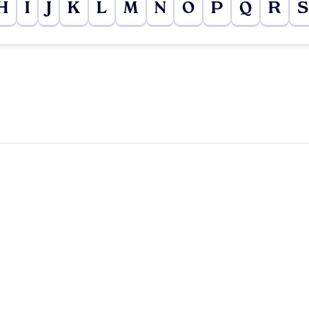
H
I
J
K
L
M
N
O
P
Q
R
S