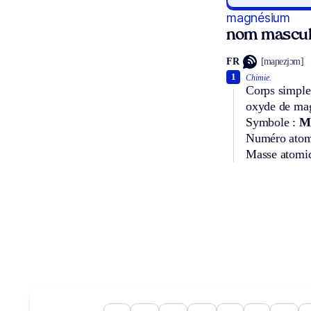
magnésium
nom mascul
FR
[maɲezjɔm]
1
Chimie.
Corps simple,
oxyde de ma
Symbole :
M
Numéro atom
Masse atomi