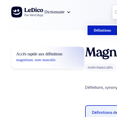
Aller au contenu
Co
Dictionnaire
0
r
Définitions
Magn
Accès rapide aux définitions
magnésium, nom masculin
nom masculin
Définitions, synon
Définitions 