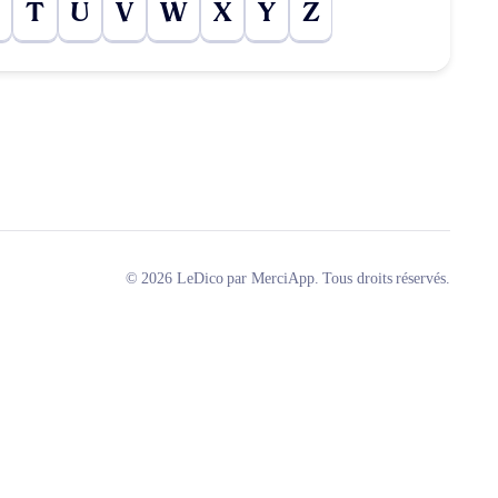
T
U
V
W
X
Y
Z
© 2026 LeDico par MerciApp. Tous droits réservés.