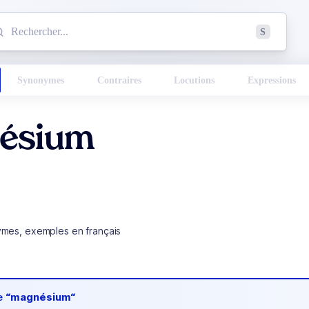
mmencez à chercher un mot dans le dictionnaire :
S
esults found.
Synonymes
Contraires
Locutions
Expressions
ésium
ymes, exemples en français
de
“magnésium“