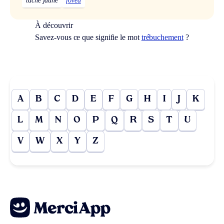
tache jaune
fovéa
À découvrir
Savez-vous ce que signifie le mot
trébuchement
?
A
B
C
D
E
F
G
H
I
J
K
L
M
N
O
P
Q
R
S
T
U
V
W
X
Y
Z