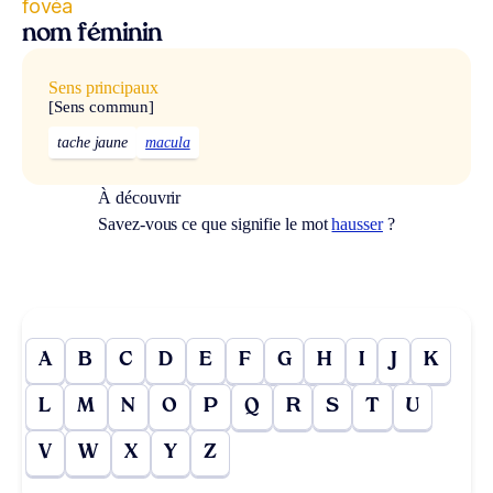
fovéa
nom féminin
Sens principaux
[Sens commun]
tache jaune
macula
À découvrir
Savez-vous ce que signifie le mot
hausser
?
A
B
C
D
E
F
G
H
I
J
K
L
M
N
O
P
Q
R
S
T
U
V
W
X
Y
Z