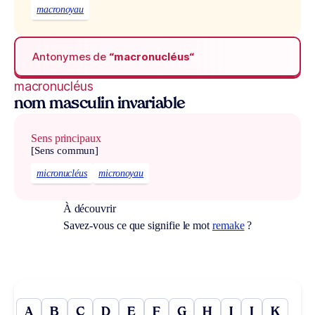
macronoyau
Antonymes de
“macronucléus“
macronucléus
nom masculin invariable
Sens principaux
[Sens commun]
micronucléus
micronoyau
À découvrir
Savez-vous ce que signifie le mot
remake
?
A
B
C
D
E
F
G
H
I
J
K