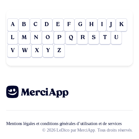
A
B
C
D
E
F
G
H
I
J
K
L
M
N
O
P
Q
R
S
T
U
V
W
X
Y
Z
Mentions légales et conditions générales d’utilisation et de services
© 2026 LeDico par MerciApp. Tous droits réservés.