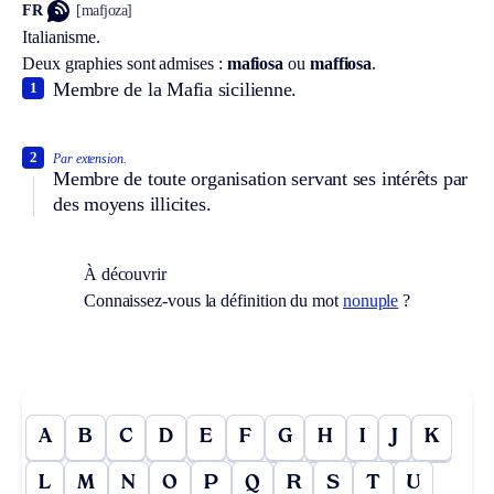
FR
[mafjoza]
Italianisme.
Deux graphies sont admises :
mafiosa
ou
maffiosa
.
Membre de la Mafia sicilienne.
1
2
Par extension.
Membre de toute organisation servant ses intérêts par
des moyens illicites.
À découvrir
Connaissez-vous la définition du mot
nonuple
?
A
B
C
D
E
F
G
H
I
J
K
L
M
N
O
P
Q
R
S
T
U