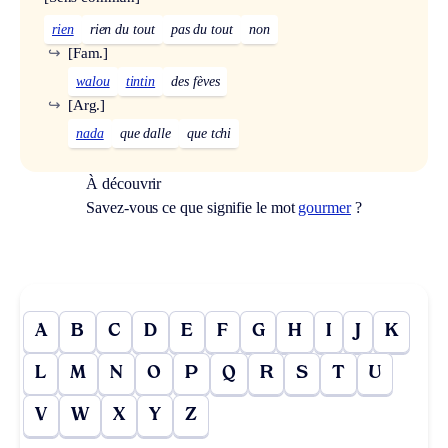
rien
rien du tout
pas du tout
non
↪
[Fam.]
walou
tintin
des fèves
↪
[Arg.]
nada
que dalle
que tchi
À découvrir
Savez-vous ce que signifie le mot
gourmer
?
A
B
C
D
E
F
G
H
I
J
K
L
M
N
O
P
Q
R
S
T
U
V
W
X
Y
Z