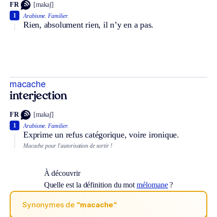
FR
[makaʃ]
1
Arabisme.
Familier.
Rien, absolument rien, il n’y en a pas.
macache
interjection
FR
[makaʃ]
1
Arabisme.
Familier.
Exprime un refus catégorique, voire ironique.
Macache pour l’autorisation de sortir !
À découvrir
Quelle est la définition du mot
mélomane
?
Synonymes de
“macache“