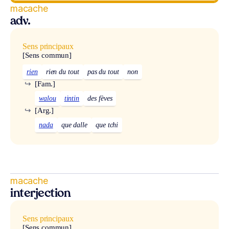
macache
adv.
Sens principaux
[Sens commun]
rien
rien du tout
pas du tout
non
↪
[Fam.]
walou
tintin
des fèves
↪
[Arg.]
nada
que dalle
que tchi
macache
interjection
Sens principaux
[Sens commun]