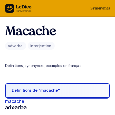
Aller au contenu
Synonymes
Macache
adverbe
interjection
Définitions, synonymes, exemples en français
Définitions de
“macache“
macache
adverbe