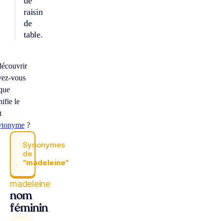
de
raisin
de
table.
écouvrir
vez-vous
que
nifie le
t
ytonyme
?
Synonymes
de
“madeleine“
madeleine
nom
féminin