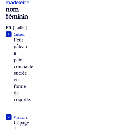
madeleine
nom
féminin
FR
[madlɛn]
1
Cuisine.
Petit
gâteau
à
pâte
compacte
sucrée
en
forme
de
coquille.
2
Viticulture.
Cépage