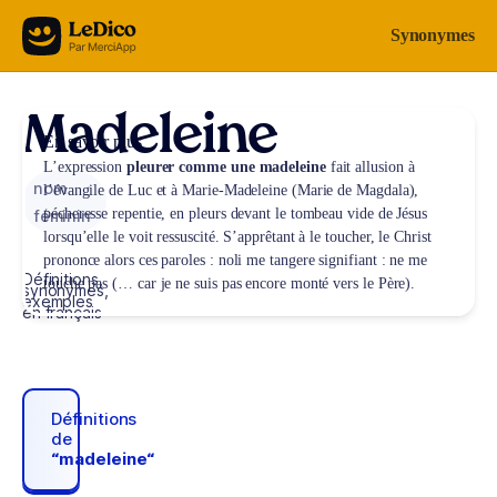
Aller au contenu
Synonymes
Madeleine
En savoir plus
L’expression
pleurer comme une madeleine
fait allusion à
nom
l’évangile de Luc et à Marie-Madeleine (Marie de Magdala),
pécheresse repentie, en pleurs devant le tombeau vide de Jésus
féminin
lorsqu’elle le voit ressuscité. S’apprêtant à le toucher, le Christ
prononce alors ces paroles :
noli me tangere
signifiant :
ne me
Définitions,
touche pas
(… car je ne suis pas encore monté vers le Père).
synonymes,
exemples
en français
Définitions
de
“madeleine“