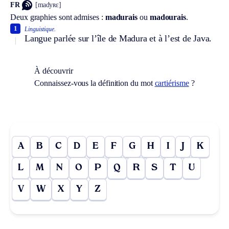
FR
[madyʀɛ]
Deux graphies sont admises :
madurais
ou
madourais
.
1
Linguistique.
Langue parlée sur l’île de Madura et à l’est de Java.
À découvrir
Connaissez-vous la définition du mot
cartiérisme
?
A
B
C
D
E
F
G
H
I
J
K
L
M
N
O
P
Q
R
S
T
U
V
W
X
Y
Z