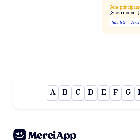
Sens principau
[Sens commun]
habileté
dexté
A
B
C
D
E
F
G