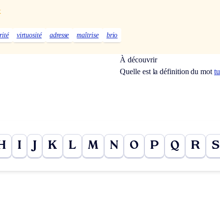
x
rité
virtuosité
adresse
maîtrise
brio
À découvrir
Quelle est la définition du mot
t
H
I
J
K
L
M
N
O
P
Q
R
S