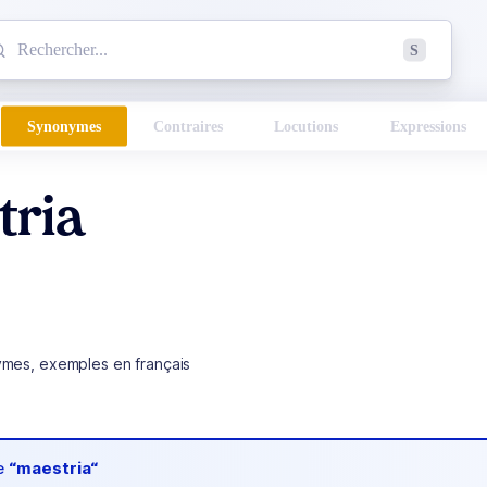
mmencez à chercher un mot dans le dictionnaire :
S
esults found.
Synonymes
Contraires
Locutions
Expressions
tria
ymes, exemples en français
de
“maestria“