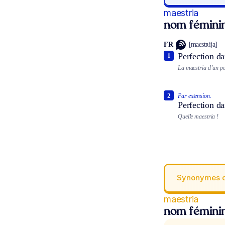
maestria
nom fémini
FR
[maɛstʀija]
Perfection da
1
La maestria d’un pe
2
Par extension.
Perfection da
Quelle maestria !
Synonymes 
maestria
nom fémini