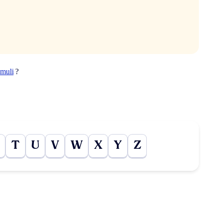
umuli
?
T
U
V
W
X
Y
Z