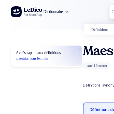
Aller au contenu
Co
Dictionnaire
0
r
Définitions
Maes
Accès rapide aux définitions
maestria, nom féminin
nom féminin
Définitions, synon
Définitions 