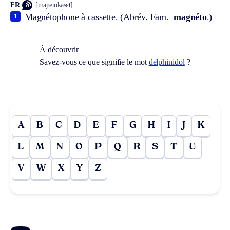
FR
[maɲetokasɛt]
Magnétophone à cassette. (
Abrév.
Fam.
magnéto
.)
1
À découvrir
Savez-vous ce que signifie le mot
delphinidol
?
A
B
C
D
E
F
G
H
I
J
K
L
M
N
O
P
Q
R
S
T
U
V
W
X
Y
Z