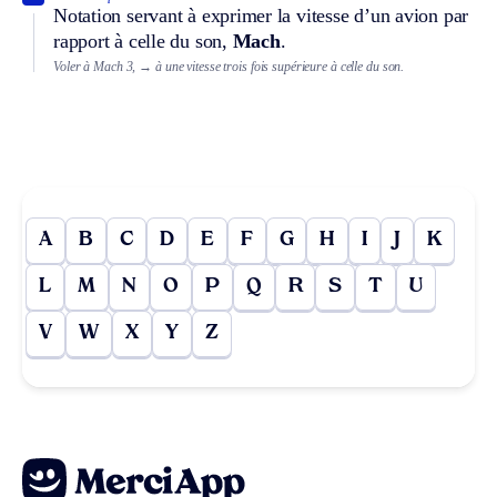
Notation servant à exprimer la vitesse d’un avion par
rapport à celle du son,
Mach
.
Voler à Mach 3,
→ à une vitesse trois fois supérieure à celle du son.
A
B
C
D
E
F
G
H
I
J
K
L
M
N
O
P
Q
R
S
T
U
V
W
X
Y
Z