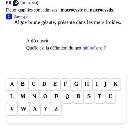
FR
[makʀosist]
Deux graphies sont admises :
macrocyste
ou
macrocystis
.
1
Botanique.
Algue brune géante, présente dans les mers froides.
À découvrir
Quelle est la définition du mot
mithraïsme
?
A
B
C
D
E
F
G
H
I
J
K
L
M
N
O
P
Q
R
S
T
U
V
W
X
Y
Z