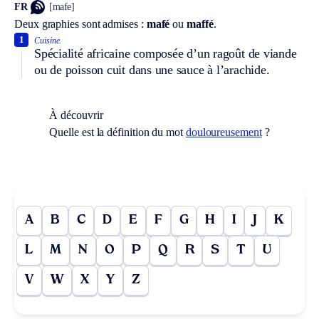
FR
[mafe]
Deux graphies sont admises :
mafé
ou
maffé
.
1
Cuisine.
Spécialité africaine composée d’un ragoût de viande
ou de poisson cuit dans une sauce à l’arachide.
À découvrir
Quelle est la définition du mot
douloureusement
?
A
B
C
D
E
F
G
H
I
J
K
L
M
N
O
P
Q
R
S
T
U
V
W
X
Y
Z