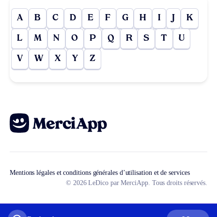
A
B
C
D
E
F
G
H
I
J
K
L
M
N
O
P
Q
R
S
T
U
V
W
X
Y
Z
Mentions légales et conditions générales d’utilisation et de services
© 2026 LeDico par MerciApp. Tous droits réservés.