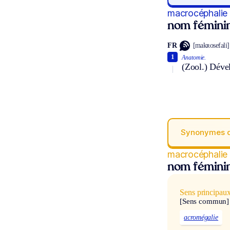
macrocéphalie
nom fémini
FR
[makʀosefali]
1
Anatomie.
(Zool.) Déve
Synonymes 
macrocéphalie
nom fémini
Sens principau
[Sens commun]
acromégalie