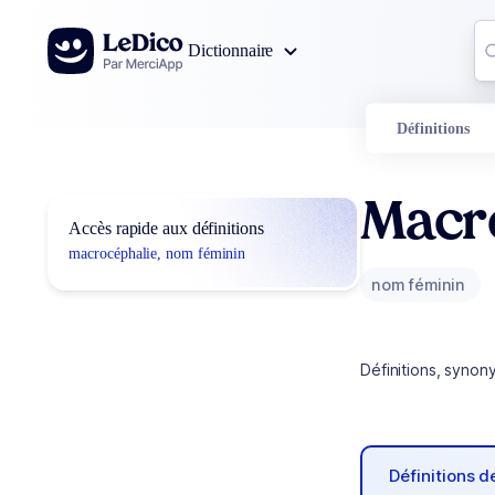
Aller au contenu
Co
Dictionnaire
0
r
Définitions
Macr
Accès rapide aux définitions
macrocéphalie, nom féminin
nom féminin
Définitions, synon
Définitions 