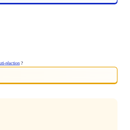
uti-réaction
?