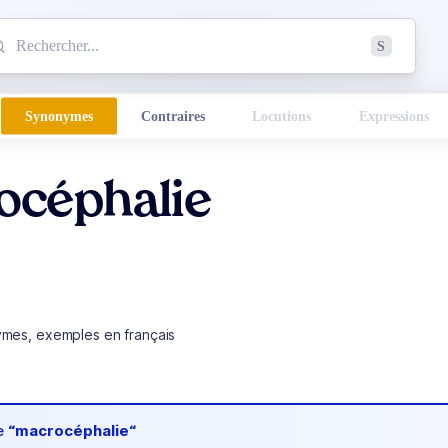
mmencez à chercher un mot dans le dictionnaire :
S
esults found.
Synonymes
Contraires
Locutions
Expressions
océphalie
ymes, exemples en français
de
“macrocéphalie“