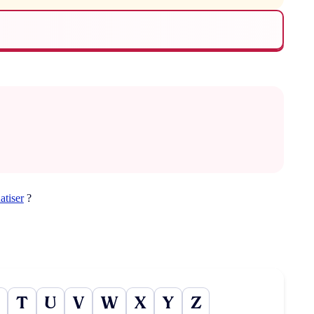
atiser
?
T
U
V
W
X
Y
Z