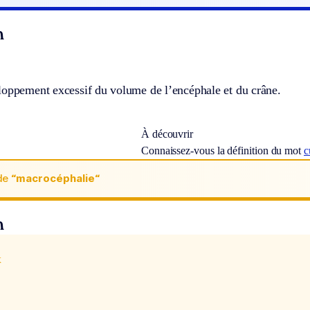
n
loppement excessif du volume de l’encéphale et du crâne.
À découvrir
Connaissez-vous la définition du mot
c
de
“macrocéphalie“
n
x