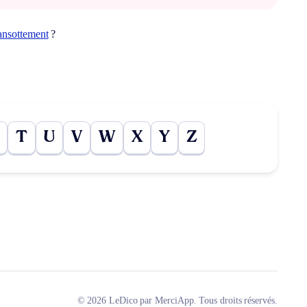
ansottement
?
T
U
V
W
X
Y
Z
© 2026 LeDico par MerciApp. Tous droits réservés.