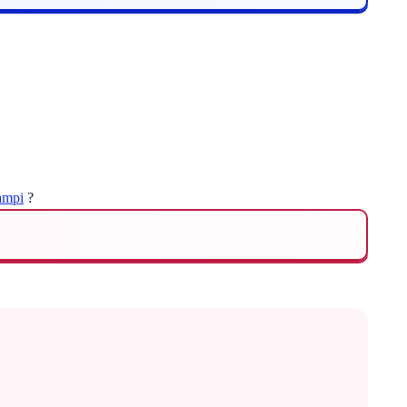
ampi
?