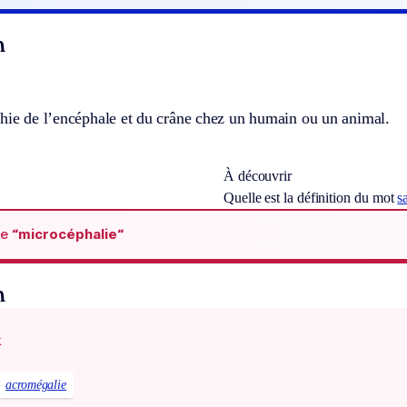
n
phie de l’encéphale et du crâne chez un humain ou un animal.
À découvrir
Quelle est la définition du mot
s
de
“microcéphalie“
n
x
acromégalie