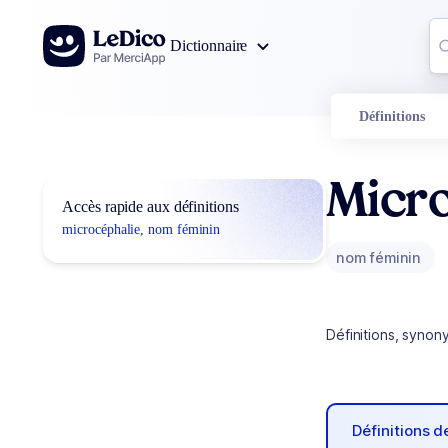
Aller au contenu
Co
Dictionnaire
0
r
Définitions
Micr
Accès rapide aux définitions
microcéphalie, nom féminin
nom féminin
Définitions, synon
Définitions 