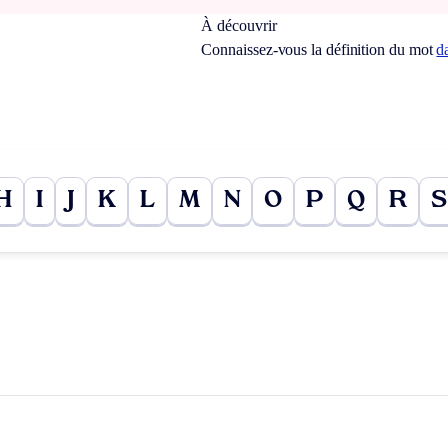
À découvrir
Connaissez-vous la définition du mot
d
H
I
J
K
L
M
N
O
P
Q
R
S