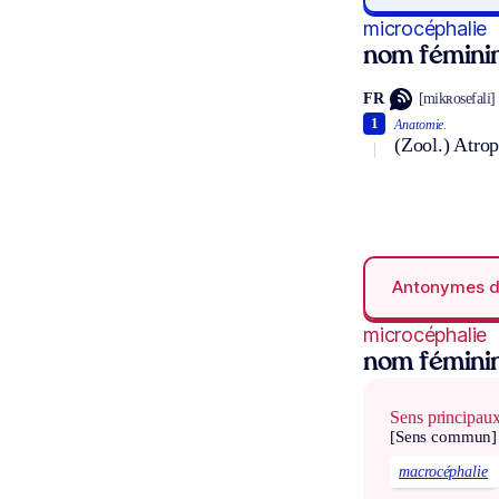
microcéphalie
nom fémini
FR
[mikʀosefali]
1
Anatomie.
(Zool.) Atro
Antonymes 
microcéphalie
nom fémini
Sens principau
[Sens commun]
macrocéphalie