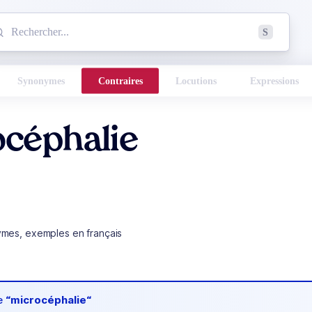
mmencez à chercher un mot dans le dictionnaire :
S
esults found.
Synonymes
Contraires
Locutions
Expressions
océphalie
ymes, exemples en français
de
“microcéphalie“