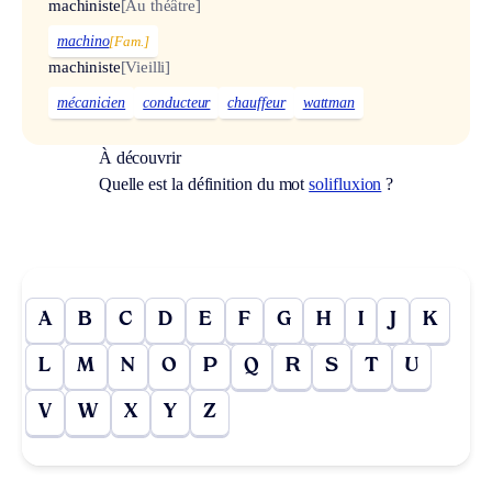
machiniste
[Au théâtre]
machino
[Fam.]
machiniste
[Vieilli]
mécanicien
conducteur
chauffeur
wattman
À découvrir
Quelle est la définition du mot
solifluxion
?
A
B
C
D
E
F
G
H
I
J
K
L
M
N
O
P
Q
R
S
T
U
V
W
X
Y
Z