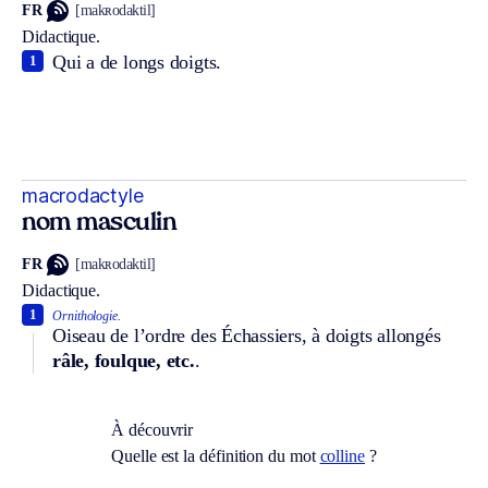
FR
[makʀodaktil]
Didactique.
Qui a de longs doigts.
1
macrodactyle
nom masculin
FR
[makʀodaktil]
Didactique.
1
Ornithologie.
Oiseau de l’ordre des Échassiers, à doigts allongés
râle, foulque, etc.
.
À découvrir
Quelle est la définition du mot
colline
?