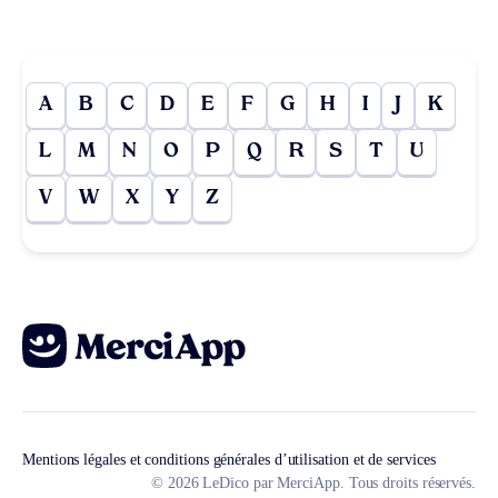
A
B
C
D
E
F
G
H
I
J
K
L
M
N
O
P
Q
R
S
T
U
V
W
X
Y
Z
Mentions légales et conditions générales d’utilisation et de services
© 2026 LeDico par MerciApp. Tous droits réservés.