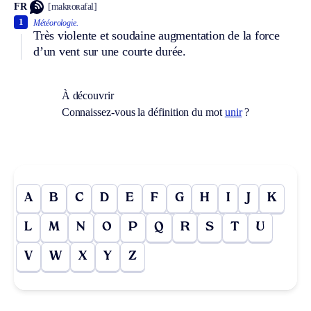
FR
[makʀoʀafal]
1
Météorologie.
Très violente et soudaine augmentation de la force
d’un vent sur une courte durée.
À découvrir
Connaissez-vous la définition du mot
unir
?
A
B
C
D
E
F
G
H
I
J
K
L
M
N
O
P
Q
R
S
T
U
V
W
X
Y
Z