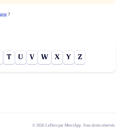
arse
?
T
U
V
W
X
Y
Z
© 2026 LeDico par MerciApp. Tous droits réservés.