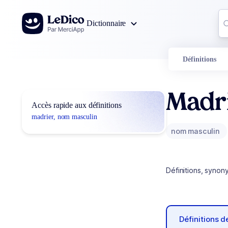
Aller au contenu
Co
Dictionnaire
0
r
Définitions
Madr
Accès rapide aux définitions
madrier, nom masculin
nom masculin
Définitions, synon
Définitions 