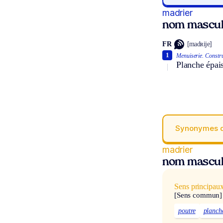
madrier
nom mascul
FR
[madʀije]
1
Menuiserie.
Constru
Planche épais
Synonymes 
madrier
nom mascul
Sens principau
[Sens commun]
poutre
planch