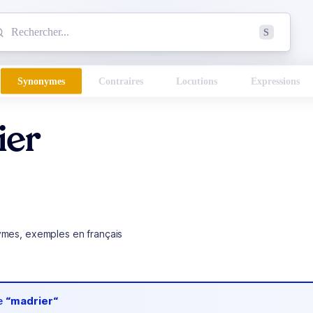
mmencez à chercher un mot dans le dictionnaire :
S
esults found.
Synonymes
Contraires
Locutions
Expressions
ier
ymes, exemples en français
de
“madrier“