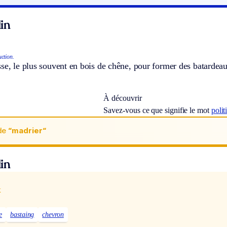
in
ction.
se, le plus souvent en bois de chêne, pour former des batardeaux
À découvrir
Savez-vous ce que signifie le mot
polit
de
“madrier“
in
x
e
bastaing
chevron