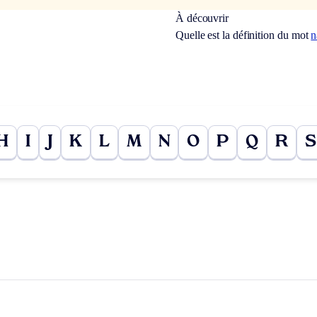
À découvrir
Quelle est la définition du mot
n
H
I
J
K
L
M
N
O
P
Q
R
S