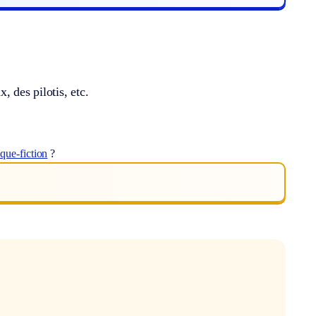
, des pilotis, etc.
ique-fiction
?