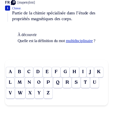
FR
[maɲetoʃimi]
1
Chimie.
Partie de la chimie spécialisée dans l’étude des
propriétés magnétiques des corps.
À découvrir
Quelle est la définition du mot
multidisciplinaire
?
A
B
C
D
E
F
G
H
I
J
K
L
M
N
O
P
Q
R
S
T
U
V
W
X
Y
Z