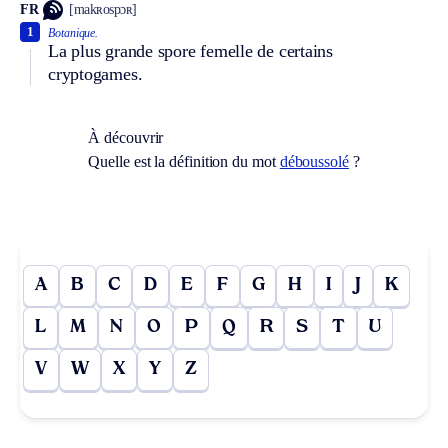
FR
[makʀospɔʀ]
1
Botanique.
La plus grande spore femelle de certains
cryptogames.
À découvrir
Quelle est la définition du mot
déboussolé
?
A
B
C
D
E
F
G
H
I
J
K
L
M
N
O
P
Q
R
S
T
U
V
W
X
Y
Z