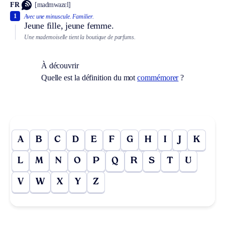
FR
[madmwazɛl]
1
Avec une minuscule.
Familier.
Jeune fille, jeune femme.
Une mademoiselle tient la boutique de parfums.
À découvrir
Quelle est la définition du mot
commémorer
?
A
B
C
D
E
F
G
H
I
J
K
L
M
N
O
P
Q
R
S
T
U
V
W
X
Y
Z