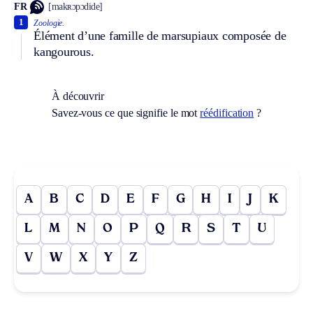
FR
[makʀɔpɔdide]
1
Zoologie.
Élément d’une famille de marsupiaux composée de
kangourous.
À découvrir
Savez-vous ce que signifie le mot
réédification
?
A
B
C
D
E
F
G
H
I
J
K
L
M
N
O
P
Q
R
S
T
U
V
W
X
Y
Z