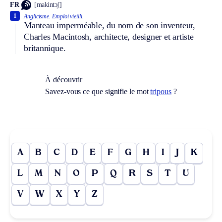
FR
[makintɔʃ]
1
Anglicisme.
Emploi vieilli.
Manteau imperméable, du nom de son inventeur,
Charles Macintosh, architecte, designer et artiste
britannique.
À découvrir
Savez-vous ce que signifie le mot
tripous
?
A
B
C
D
E
F
G
H
I
J
K
L
M
N
O
P
Q
R
S
T
U
V
W
X
Y
Z