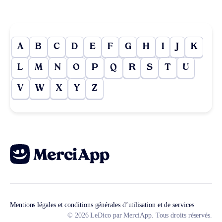
A
B
C
D
E
F
G
H
I
J
K
L
M
N
O
P
Q
R
S
T
U
V
W
X
Y
Z
Mentions légales et conditions générales d’utilisation et de services
© 2026 LeDico par MerciApp. Tous droits réservés.