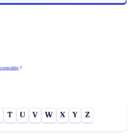
contrallée
?
T
U
V
W
X
Y
Z