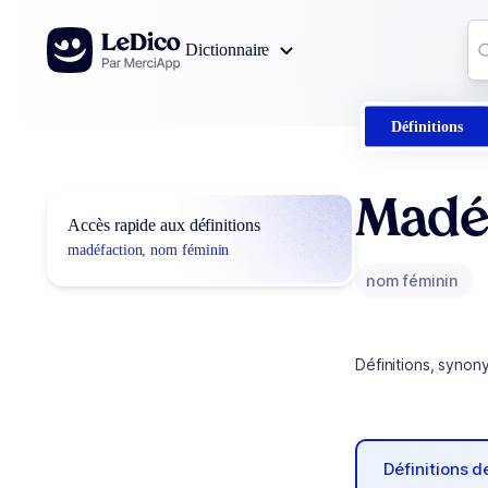
Aller au contenu
Co
Dictionnaire
0
r
Définitions
Madé
Accès rapide aux définitions
madéfaction, nom féminin
nom féminin
Définitions, synon
Définitions 