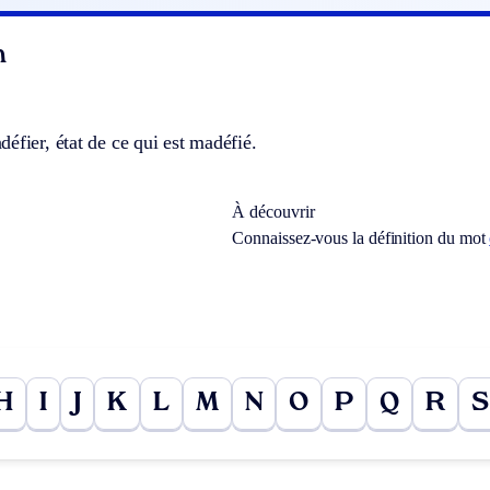
n
éfier, état de ce qui est madéfié.
À découvrir
Connaissez-vous la définition du mot
H
I
J
K
L
M
N
O
P
Q
R
S