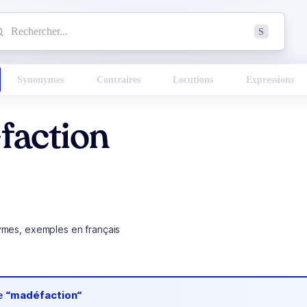
mmencez à chercher un mot dans le dictionnaire :
S
esults found.
Synonymes
Contraires
Locutions
Expressions
faction
ymes, exemples en français
de
“madéfaction“