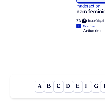
madéfaction
nom fémini
FR
[madefaksjɔ̃]
1
Didactique.
Action de mad
A
B
C
D
E
F
G