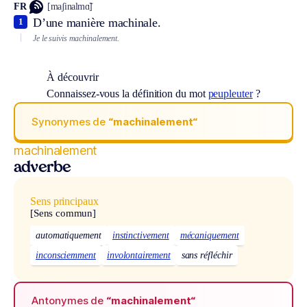
FR
[maʃinalmɑ̃]
D’une manière machinale.
1
Je le suivis machinalement.
À découvrir
Connaissez-vous la définition du mot
peupleuter
?
Synonymes de
“machinalement“
machinalement
adverbe
Sens principaux
[Sens commun]
automatiquement
instinctivement
mécaniquement
inconsciemment
involontairement
sans réfléchir
Antonymes de
“machinalement“