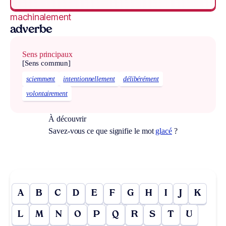
machinalement
adverbe
Sens principaux
[Sens commun]
sciemment
intentionnellement
délibérément
volontairement
À découvrir
Savez-vous ce que signifie le mot
glacé
?
A
B
C
D
E
F
G
H
I
J
K
L
M
N
O
P
Q
R
S
T
U