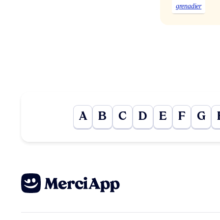
grenadier
A
B
C
D
E
F
G