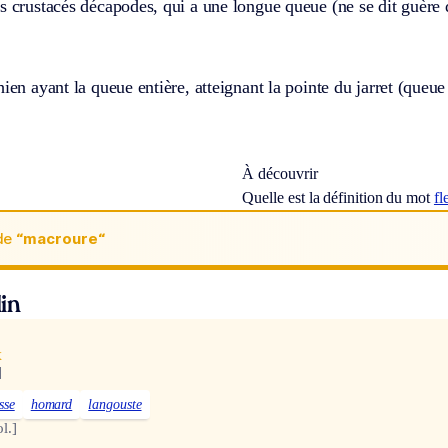
s crustacés décapodes, qui a une longue queue (ne se dit guère 
hien ayant la queue entière, atteignant la pointe du jarret (que
À découvrir
Quelle est la définition du mot
fl
de
“macroure“
in
x
]
sse
homard
langouste
l.]