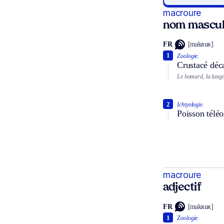
macroure
nom mascul
FR
[makʀuʀ]
1
Zoologie.
Crustacé déc
Le homard, la lango
2
Ichtyologie.
Poisson téléo
macroure
adjectif
FR
[makʀuʀ]
1
Zoologie.