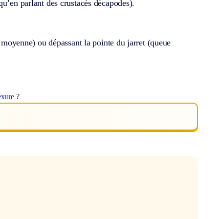
qu’en parlant des crustacés décapodes).
ue moyenne) ou dépassant la pointe du jarret (queue
exure
?