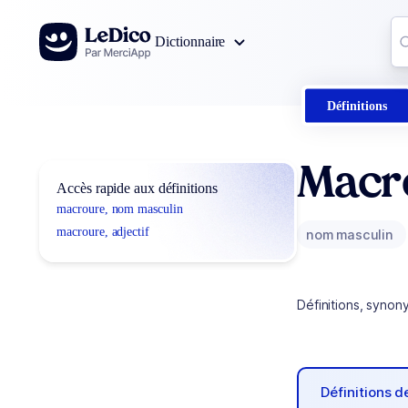
Aller au contenu
Co
Dictionnaire
0
r
Définitions
Macr
Accès rapide aux définitions
macroure, nom masculin
macroure, adjectif
nom masculin
Définitions, synon
Définitions 