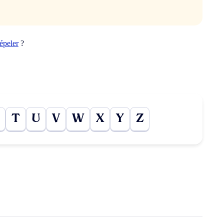
épeler
?
T
U
V
W
X
Y
Z