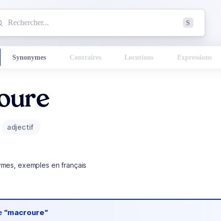
mmencez à chercher un mot dans le dictionnaire :
S
esults found.
Synonymes
Contraires
Locutions
Expressions
oure
adjectif
ymes, exemples en français
de
“macroure“