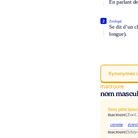
En parlant de
2
Zoologie.
Se dit d’un c
longue).
Synonymes 
macroure
nom mascul
Sens principau
macroure
[Zool.
crevette
écrevi
macroure
[Ichtyo