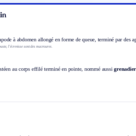
in
apode à abdomen allongé en forme de queue, terminé par des ap
uste, l’écrevisse sont des macroures.
stéen au corps effilé terminé en pointe, nommé aussi
grenadie