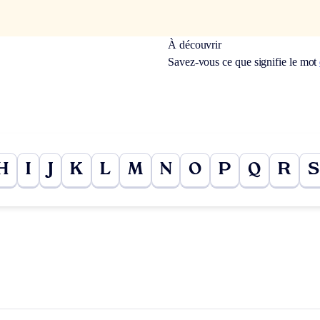
À découvrir
Savez-vous ce que signifie le mot
H
I
J
K
L
M
N
O
P
Q
R
S