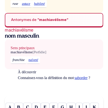
ruse
astuce
habileté
Antonymes de
“machiavélisme“
machiavélisme
nom masculin
Sens principaux
machiavélisme
[Perfidie]
franchise
naïveté
À découvrir
Connaissez-vous la définition du mot
saborder
?
A
B
C
D
E
F
G
H
I
J
K