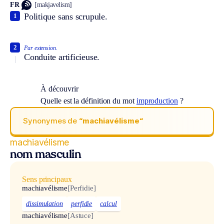
FR
[makjavelism]
Politique sans scrupule.
1
2
Par extension.
Conduite artificieuse.
À découvrir
Quelle est la définition du mot
improduction
?
Synonymes de
“machiavélisme“
machiavélisme
nom masculin
Sens principaux
machiavélisme
[Perfidie]
dissimulation
perfidie
calcul
machiavélisme
[Astuce]