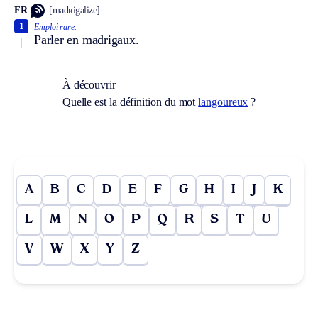
FR
[madʀigalize]
1
Emploi rare.
Parler en madrigaux.
À découvrir
Quelle est la définition du mot
langoureux
?
A
B
C
D
E
F
G
H
I
J
K
L
M
N
O
P
Q
R
S
T
U
V
W
X
Y
Z