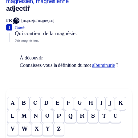
magnésien, magnésienne
adjectif
FR
[maɲezjɛ̃, maɲezjɛn]
1
Chimie.
Qui contient de la magnésie.
Sels magnésiens.
À découvrir
Connaissez-vous la définition du mot
albuminurie
?
A
B
C
D
E
F
G
H
I
J
K
L
M
N
O
P
Q
R
S
T
U
V
W
X
Y
Z