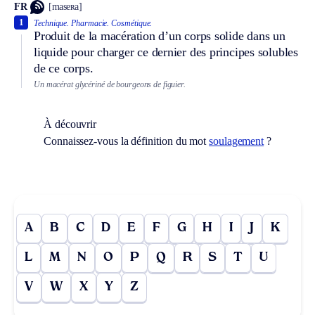
FR
[maseʀa]
1
Technique.
Pharmacie.
Cosmétique.
Produit de la macération d’un corps solide dans un
liquide pour charger ce dernier des principes solubles
de ce corps.
Un macérat glycériné de bourgeons de figuier.
À découvrir
Connaissez-vous la définition du mot
soulagement
?
A
B
C
D
E
F
G
H
I
J
K
L
M
N
O
P
Q
R
S
T
U
V
W
X
Y
Z