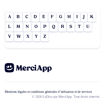
A
B
C
D
E
F
G
H
I
J
K
L
M
N
O
P
Q
R
S
T
U
V
W
X
Y
Z
Mentions légales et conditions générales d’utilisation et de services
© 2026 LeDico par MerciApp. Tous droits réservés.