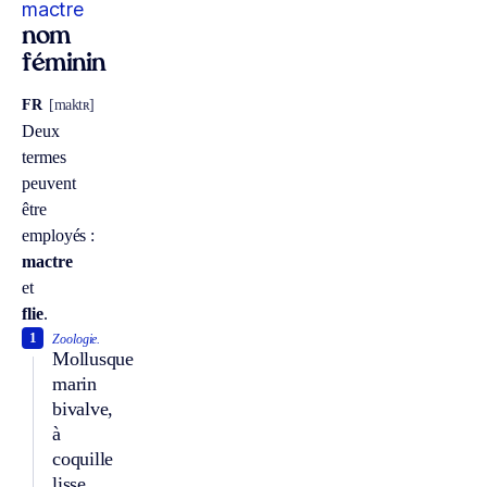
mactre
nom
féminin
FR
[maktʀ]
Deux
termes
peuvent
être
employés :
mactre
et
flie
.
1
Zoologie.
Mollusque
marin
bivalve,
à
coquille
lisse