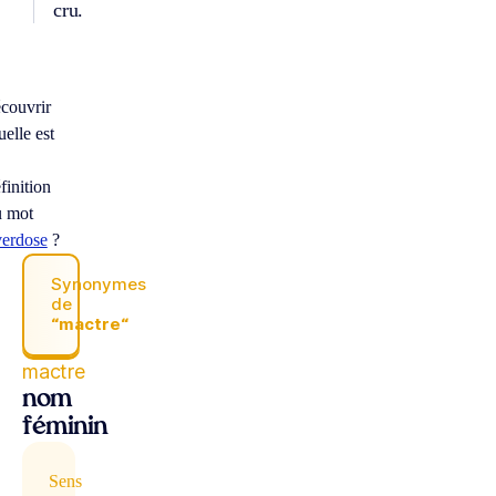
cru.
couvrir
elle est
finition
u mot
verdose
?
Synonymes
de
“mactre“
mactre
nom
féminin
Sens