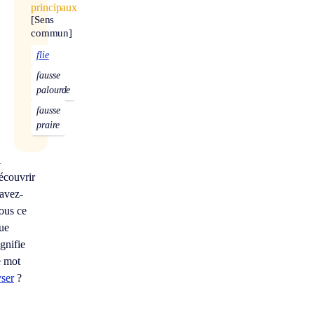
principaux
[Sens
commun]
flie
fausse
palourde
fausse
praire
À
écouvrir
avez-
ous ce
ue
ignifie
e mot
yser
?