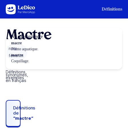
Aller au contenu
Définitions
Mactre
Ne pas confondre
macre
nom
Plante aquatique.
mactre
féminin
Coquillage.
Définitions,
synonymes,
exemples
en français
Définitions
de
“mactre“