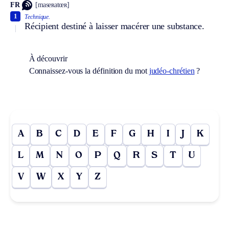
FR
[maseʀatœʀ]
1
Technique.
Récipient destiné à laisser macérer une substance.
À découvrir
Connaissez-vous la définition du mot
judéo-chrétien
?
A
B
C
D
E
F
G
H
I
J
K
L
M
N
O
P
Q
R
S
T
U
V
W
X
Y
Z