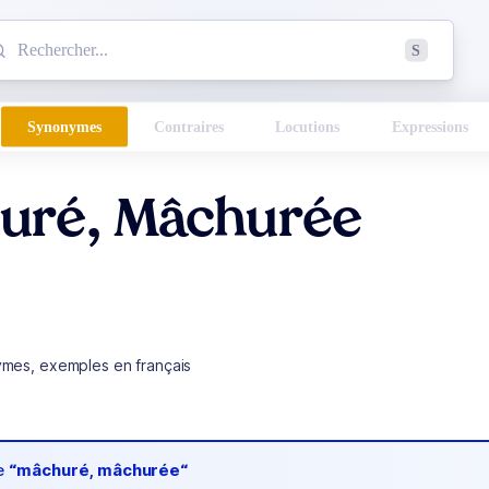
mmencez à chercher un mot dans le dictionnaire :
S
esults found.
Synonymes
Contraires
Locutions
Expressions
uré, Mâchurée
ymes, exemples en français
de
“mâchuré, mâchurée“