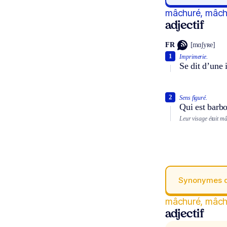
mâchuré, mâch
adjectif
FR
[mɑʃyʀe]
1
Imprimerie.
Se dit d’une 
2
Sens figuré.
Qui est barbou
Leur visage était mâ
Synonymes 
mâchuré, mâch
adjectif