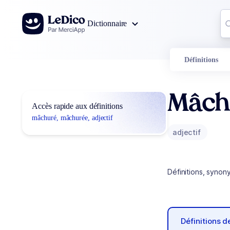
Aller au contenu
Co
Dictionnaire
0
r
Définitions
Mâch
Accès rapide aux définitions
mâchuré, mâchurée, adjectif
adjectif
Définitions, synon
Définitions 