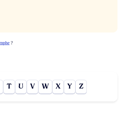
mphe
?
T
U
V
W
X
Y
Z