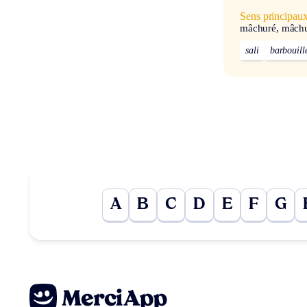
Sens principau
mâchuré, mâch
sali
barbouill
A
B
C
D
E
F
G