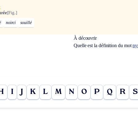
x
urée
[Fig.]
é
noirci
souillé
À découvrir
Quelle est la définition du mot
ny
H
I
J
K
L
M
N
O
P
Q
R
S